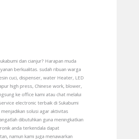
i Sukabumi dan cianjur? Harapan muda
ayanan berkualitas. sudah ribuan warga
esin cuci, dispenser, water Heater, LED
dapur high press, Chinese work, blower,
angsung ke office kami atau chat melalui
rvice electronic terbaik di Sukabumi
menjadikan solusi agar aktivitas
i sangatlah dibutuhkan guna meningkatkan
ctronik anda terkendala dapat
watan, namun kami juga menawarkan