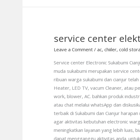
service center elek
service
center
Leave a Comment
/
ac
,
chiiler
,
cold stor
elektronik
sukabumi
Service center Electronic Sukabumi Cianj
cianjur
muda sukabumi merupakan service center 
ribuan warga sukabumi dan cianjur telah
Heater, LED TV, vacum Cleaner, atau per
work, blower, AC. bahkan produk industri 
atau chat melalui whatsApp dan diskusik
terbaik di Sukabumi dan Cianjur harapa
agar aktivitas kebutuhan electronic warga
meningkatkan layanan yang lebih luas, bi
dapat mengganggu aktivitas anda. untuk 