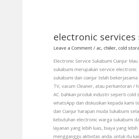
electronic service
electronic
services
Leave a Comment
/
ac
,
chiiler
,
cold stor
sukabumi
Electronic Service Sukabumi Cianjur Mau 
sukabumi merupakan service electronic d
sukabumi dan cianjur telah bekerjasama
TV, vacum Cleaner, atau perkantoran / h
AC. bahkan produk industri seperti cold s
whatsApp dan diskusikan kepada kami te
dan Cianjur harapan muda Sukabumi selal
kebutuhan electronic warga sukabumi dan 
layanan yang lebih luas, biaya yang lebih
mengganggu aktivitas anda. untuk itu k