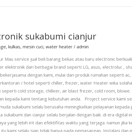
tronik sukabumi cianjur
age
,
kulkas
,
mesin cuci
,
water heater
/
admin
ur Mau service jual beli barang bekas atau baru electronic berkua
elektronik dari berbagai brand seperti LG, asus, electroluc , sh
 bekerjasama dengan kami, mulai dari produk rumahan seperti ac,
kantoran / hotel seperti chiller, frezer, water Heater wika solah
seperti cold storage, chilleer, air blast frezer, cold room, blowe
an kepada kami tentang kebutuhan anda. Project service kami seb
n muda sukabumi selalu berusaha meningkatkan pelayanan kepada pa
 sukabumi dan cianjur selalu berjalan dengan baik. di era digital i
aya yang lebih irit dan efektifitas waktu yang terjaga. namun jika
itu kami selalu siap tidak hanya pada pemasangan, Instalasi dan