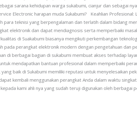
bagai sarana kehidupan warga sukabumi, cianjur dan sebagai nya s
rvice Electronic harapan muda Sukabumi? Keahlian Profesional: L
 para teknisi yang berpengalaman dan terlatih dalam bidang me
gkat elektronik dan dapat mendiagnosis serta memperbaiki masal
erkualitas di Suakabumi biasanya mengikuti perkembangan teknolo
ah pada perangkat elektronik modern dengan pengetahuan dan pe
an di berbagai bagian di sukabumi membuat akses terhadap layana
 untuk mendapatkan bantuan profesional dalam memperbaiki pera
nik yang baik di Sukabumi memiliki reputasi untuk menyelesaikan p
a dapat kembali menggunakan perangkat Anda dalam waktu singkat
 kepada kami ahli nya yang sudah teruji digunakan oleh berbagai 