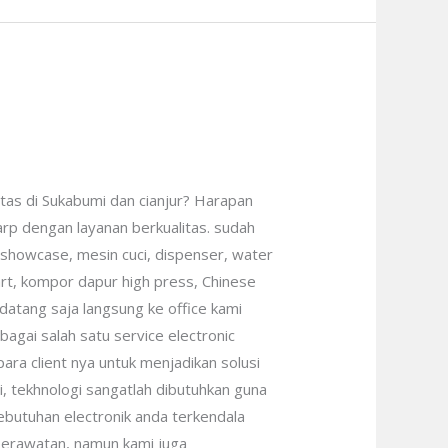
litas di Sukabumi dan cianjur? Harapan
arp dengan layanan berkualitas. sudah
 showcase, mesin cuci, dispenser, water
art, kompor dapur high press, Chinese
. datang saja langsung ke office kami
agai salah satu service electronic
ra client nya untuk menjadikan solusi
ni, tekhnologi sangatlah dibutuhkan guna
 kebutuhan electronik anda terkendala
 perawatan, namun kami juga