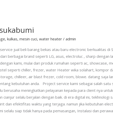
s sukabumi
age
,
kulkas
,
mesin cuci
,
water heater
/
admin
service jual beli barang bekas atau baru electronic berkualitas d
ari berbagai brand seperti LG, asus, electroluc , sharp dengan l
 dengan kami, mulai dari produk rumahan seperti ac, showcase, m
otel seperti chiller, frezer, water Heater wika solahart, kompor 
torage, chilleer, air blast frezer, cold room, blowe. datang saja l
ntang kebutuhan anda. Project service kami sebagai salah satu se
u berusaha meningkatkan pelayanan kepada para client nya untuk 
cianjur selalu berjalan dengan baik. di era digital ini, tekhnolog
 irit dan efektifitas waktu yang terjaga. namun jika kebutuhan ele
ami selalu siap tidak hanya pada pemasangan, Instalasi dan pera