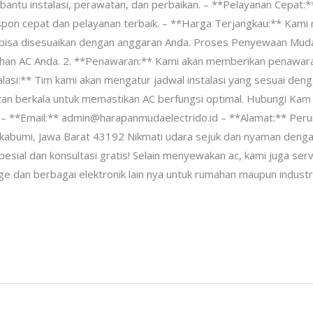
bantu instalasi, perawatan, dan perbaikan. – **Pelayanan Cepa
espon cepat dan pelayanan terbaik. – **Harga Terjangkau:** Ka
 bisa disesuaikan dengan anggaran Anda. Proses Penyewaan Muda
tuhan AC Anda. 2. **Penawaran:** Kami akan memberikan penawara
alasi:** Tim kami akan mengatur jadwal instalasi yang sesuai de
an berkala untuk memastikan AC berfungsi optimal. Hubungi Kam
 – **Email:** admin@harapanmudaelectrido.id – **Alamat:** Per
kabumi, Jawa Barat 43192 Nikmati udara sejuk dan nyaman dengan
ial dan konsultasi gratis! Selain menyewakan ac, kami juga servic
ge dan berbagai elektronik lain nya untuk rumahan maupun industri