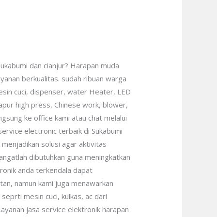
i Sukabumi dan cianjur? Harapan muda
ayanan berkualitas. sudah ribuan warga
esin cuci, dispenser, water Heater, LED
dapur high press, Chinese work, blower,
angsung ke office kami atau chat melalui
rvice electronic terbaik di Sukabumi
menjadikan solusi agar aktivitas
i sangatlah dibutuhkan guna meningkatkan
ctronik anda terkendala dapat
watan, namun kami juga menawarkan
eprti mesin cuci, kulkas, ac dari
ayanan jasa service elektronik harapan