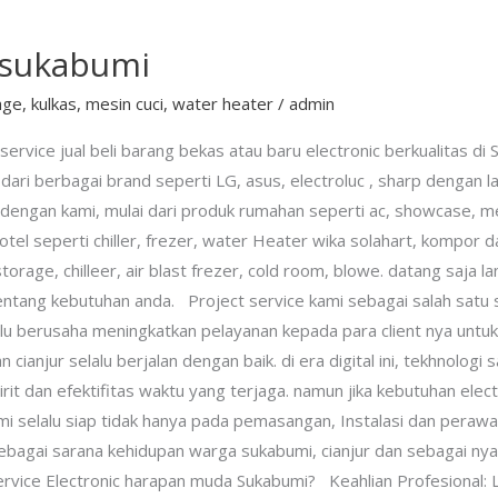
s sukabumi
age
,
kulkas
,
mesin cuci
,
water heater
/
admin
service jual beli barang bekas atau baru electronic berkualitas d
ari berbagai brand seperti LG, asus, electroluc , sharp dengan l
 dengan kami, mulai dari produk rumahan seperti ac, showcase, m
otel seperti chiller, frezer, water Heater wika solahart, kompor 
torage, chilleer, air blast frezer, cold room, blowe. datang saja l
ntang kebutuhan anda. Project service kami sebagai salah satu se
u berusaha meningkatkan pelayanan kepada para client nya untuk 
cianjur selalu berjalan dengan baik. di era digital ini, tekhnolog
 irit dan efektifitas waktu yang terjaga. namun jika kebutuhan ele
ami selalu siap tidak hanya pada pemasangan, Instalasi dan pera
bagai sarana kehidupan warga sukabumi, cianjur dan sebagai nya s
rvice Electronic harapan muda Sukabumi? Keahlian Profesional: L