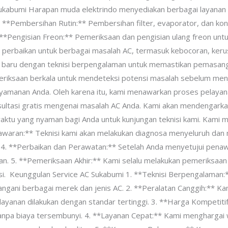
ukabumi Harapan muda elektrindo menyediakan berbagai layanan
**Pembersihan Rutin:** Pembersihan filter, evaporator, dan kon
 **Pengisian Freon:** Pemeriksaan dan pengisian ulang freon untu
perbaikan untuk berbagai masalah AC, termasuk kebocoran, kerusa
C baru dengan teknisi berpengalaman untuk memastikan pemasang
riksaan berkala untuk mendeteksi potensi masalah sebelum menj
manan Anda. Oleh karena itu, kami menawarkan proses pelayana
sultasi gratis mengenai masalah AC Anda. Kami akan mendengark
aktu yang nyaman bagi Anda untuk kunjungan teknisi kami. Kami me
awaran:** Teknisi kami akan melakukan diagnosa menyeluruh da
 4. **Perbaikan dan Perawatan:** Setelah Anda menyetujui pena
an. 5. **Pemeriksaan Akhir:** Kami selalu melakukan pemeriksaan
. Keunggulan Service AC Sukabumi 1. **Teknisi Berpengalaman:** 
angani berbagai merek dan jenis AC. 2. **Peralatan Canggih:** 
 layanan dilakukan dengan standar tertinggi. 3. **Harga Kompeti
anpa biaya tersembunyi. 4. **Layanan Cepat:** Kami menghargai 