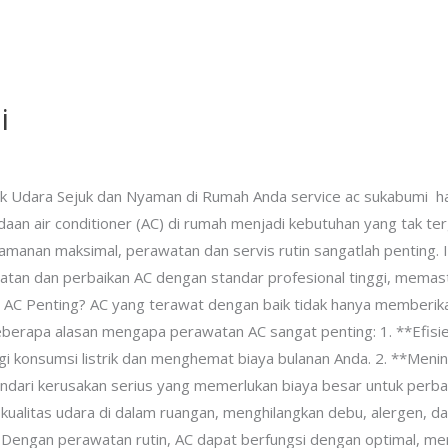
i
tuk Udara Sejuk dan Nyaman di Rumah Anda service ac sukabumi h
aan air conditioner (AC) di rumah menjadi kebutuhan yang tak te
manan maksimal, perawatan dan servis rutin sangatlah penting. 
tan dan perbaikan AC dengan standar profesional tinggi, memasti
 Penting? AC yang terawat dengan baik tidak hanya memberikan 
berapa alasan mengapa perawatan AC sangat penting: 1. **Efisie
ngi konsumsi listrik dan menghemat biaya bulanan Anda. 2. **Meni
ari kerusakan serius yang memerlukan biaya besar untuk perbaik
kualitas udara di dalam ruangan, menghilangkan debu, alergen, 
* Dengan perawatan rutin, AC dapat berfungsi dengan optimal, me