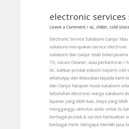
electronic service
electronic
services
Leave a Comment
/
ac
,
chiiler
,
cold stor
sukabumi
Electronic Service Sukabumi Cianjur Mau 
sukabumi merupakan service electronic d
sukabumi dan cianjur telah bekerjasama
TV, vacum Cleaner, atau perkantoran / h
AC. bahkan produk industri seperti cold s
whatsApp dan diskusikan kepada kami te
dan Cianjur harapan muda Sukabumi selal
kebutuhan electronic warga sukabumi dan 
layanan yang lebih luas, biaya yang lebih
mengganggu aktivitas anda. untuk itu k
berbagai produk & service berkualitas se
berbagai merk. Mengapa Memilih Jasa Se