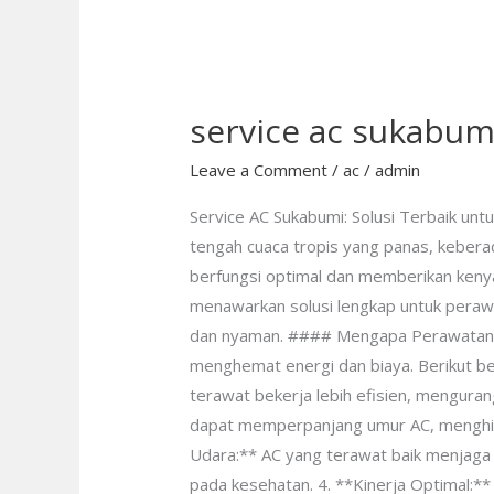
service ac sukabum
service
ac
Leave a Comment
/
ac
/
admin
sukabumi
Service AC Sukabumi: Solusi Terbaik un
tengah cuaca tropis yang panas, keberad
berfungsi optimal dan memberikan kenya
menawarkan solusi lengkap untuk perawa
dan nyaman. #### Mengapa Perawatan AC
menghemat energi dan biaya. Berikut be
terawat bekerja lebih efisien, mengura
dapat memperpanjang umur AC, menghind
Udara:** AC yang terawat baik menjaga 
pada kesehatan. 4. **Kinerja Optimal:*