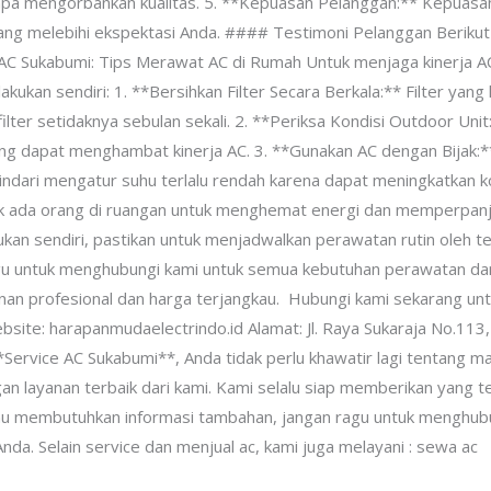
a mengorbankan kualitas. 5. **Kepuasan Pelanggan:** Kepuasan A
ang melebihi ekspektasi Anda. #### Testimoni Pelanggan Berikut
AC Sukabumi: Tips Merawat AC di Rumah Untuk menjaga kinerja AC
ukan sendiri: 1. **Bersihkan Filter Secara Berkala:** Filter yan
ilter setidaknya sebulan sekali. 2. **Periksa Kondisi Outdoor Unit
ang dapat menghambat kinerja AC. 3. **Gunakan AC dengan Bijak:*
Hindari mengatur suhu terlalu rendah karena dapat meningkatkan k
dak ada orang di ruangan untuk menghemat energi dan memperpan
kan sendiri, pastikan untuk menjadwalkan perawatan rutin oleh tek
u untuk menghubungi kami untuk semua kebutuhan perawatan dan
n profesional dan harga terjangkau. Hubungi kami sekarang untu
e: harapanmudaelectrindo.id Alamat: Jl. Raya Sukaraja No.113, 
rvice AC Sukabumi**, Anda tidak perlu khawatir lagi tentang ma
 layanan terbaik dari kami. Kami selalu siap memberikan yang te
atau membutuhkan informasi tambahan, jangan ragu untuk menghub
da. Selain service dan menjual ac, kami juga melayani : sewa ac