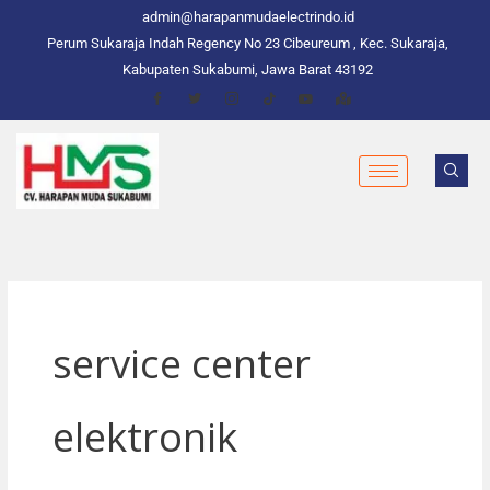
Skip
admin@harapanmudaelectrindo.id
to
Perum Sukaraja Indah Regency No 23 Cibeureum , Kec. Sukaraja,
content
Kabupaten Sukabumi, Jawa Barat 43192
service center
elektronik