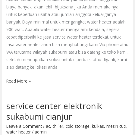
biaya banyak, akan lebih bijaksana jika Anda memakainya
untuk keperluan usaha atau jumlah anggota keluarganya
banyak. Daya minimal untuk mengangkat water heater adalah
900 watt. Apabila water heater mengalami kendala, segera
cepat diperbaiki ke jasa service water heater terdekat. untuk
jasa water heater anda bisa menghubungi kami Via phone atau
WA terutama wilayah sukabumi atau bisa datang ke toko kami,
setelah mendapatkan solusi untuk diperbaiki atau diganti, kami
siap datang ke lokasi anda.
Read More »
service center elektronik
service
center
sukabumi cianjur
elektronik
Leave a Comment
/
ac
,
chiiler
,
cold storage
,
kulkas
,
mesin cuci
,
sukabumi
water heater
/
admin
cianjur