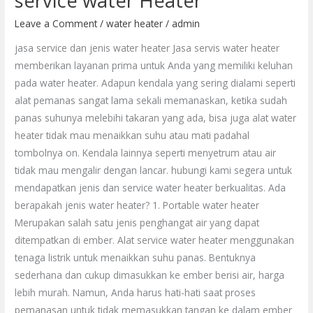
service water Heater
water
Leave a Comment
/
water heater
/
admin
Heater
jasa service dan jenis water heater Jasa servis water heater
memberikan layanan prima untuk Anda yang memiliki keluhan
pada water heater. Adapun kendala yang sering dialami seperti
alat pemanas sangat lama sekali memanaskan, ketika sudah
panas suhunya melebihi takaran yang ada, bisa juga alat water
heater tidak mau menaikkan suhu atau mati padahal
tombolnya on. Kendala lainnya seperti menyetrum atau air
tidak mau mengalir dengan lancar. hubungi kami segera untuk
mendapatkan jenis dan service water heater berkualitas. Ada
berapakah jenis water heater? 1. Portable water heater
Merupakan salah satu jenis penghangat air yang dapat
ditempatkan di ember. Alat service water heater menggunakan
tenaga listrik untuk menaikkan suhu panas. Bentuknya
sederhana dan cukup dimasukkan ke ember berisi air, harga
lebih murah. Namun, Anda harus hati-hati saat proses
pemanasan untuk tidak memasukkan tangan ke dalam ember