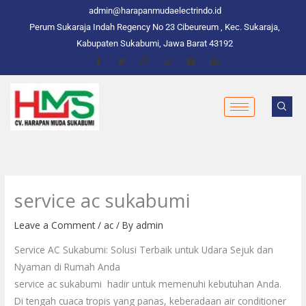
Skip
admin@harapanmudaelectrindo.id
to
Perum Sukaraja Indah Regency No 23 Cibeureum , Kec. Sukaraja,
content
Kabupaten Sukabumi, Jawa Barat 43192
service ac sukabumi
Leave a Comment
/
ac
/ By
admin
Service AC Sukabumi: Solusi Terbaik untuk Udara Sejuk dan
Nyaman di Rumah Anda
service ac sukabumi hadir untuk memenuhi kebutuhan Anda.
Di tengah cuaca tropis yang panas, keberadaan air conditioner