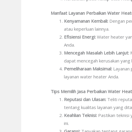
Manfaat Layanan Perbaikan Water Hea
Kenyamanan Kembali:
Dengan per
atau keperluan lainnya.
Efisiensi Energi:
Water heater yang
Anda.
Mencegah Masalah Lebih Lanjut:
M
dapat mencegah kerusakan yang le
Pemeliharaan Maksimal:
Layanan 
layanan water heater Anda.
Tips Memilih Jasa Perbaikan Water Hea
Reputasi dan Ulasan:
Teliti reput
tentang kualitas layanan yang dit
Keahlian Teknisi:
Pastikan teknisi
ini.
Garansi:
Tanyakan tentang garansi