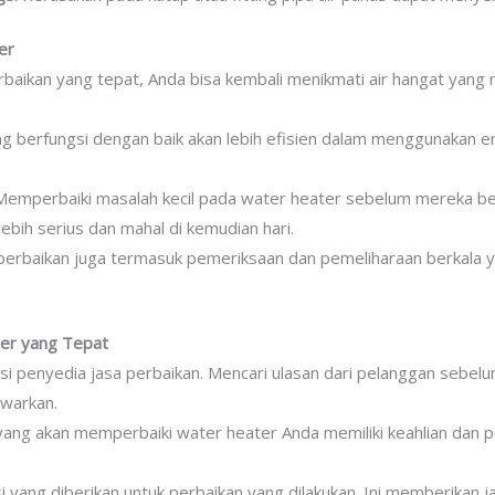
ter
baikan yang tepat, Anda bisa kembali menikmati air hangat yan
 berfungsi dengan baik akan lebih efisien dalam menggunakan en
emperbaiki masalah kecil pada water heater sebelum mereka b
bih serius dan mahal di kemudian hari.
perbaikan juga termasuk pemeriksaan dan pemeliharaan berkala
ter yang Tepat
asi penyedia jasa perbaikan. Mencari ulasan dari pelanggan se
awarkan.
 yang akan memperbaiki water heater Anda memiliki keahlian da
 yang diberikan untuk perbaikan yang dilakukan. Ini memberikan