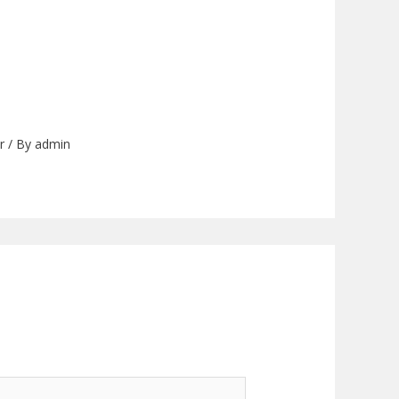
r
/ By
admin