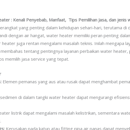
ter : Kenali Penyebab, Manfaat, Tips Pemilihan Jasa, dan jenis 
erangkat yang penting dalam kehidupan sehari-hari, terutama di 
di dengan air hangat, water heater memiliki peran penting dal
 heater juga rentan mengalami masalah teknis. Inilah mengapa la
akan membahas tentang pentingnya layanan perbaikan water heate
s memilih jasa service yang tepat.
r
:
Elemen pemanas yang aus atau rusak dapat menghambat pemana
sedimen di dalam tangki water heater dapat mengurangi efisie
.
ater listrik dapat mengalami masalah kelistrikan, sementara wat
.
gs:
Kerusakan pada katup atau fitting pipa air panas dapat menye