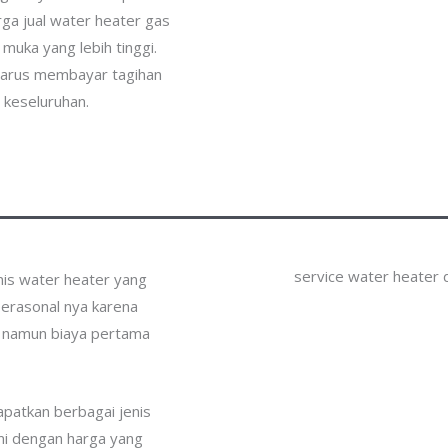
rga jual water heater gas
muka yang lebih tinggi.
harus membayar tagihan
a keseluruhan.
service water heater d
nis water heater yang
perasonal nya karena
. namun biaya pertama
patkan berbagai jenis
ami dengan harga yang