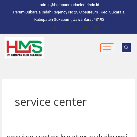
Skip
admin@harapanmudaelectrindo.id
to
Perum Sukaraja Indah Regency No 23 Cibeureum , Kec. Sukaraja,
content
Kabupaten Sukabumi, Jawa Barat 43192
service center
service