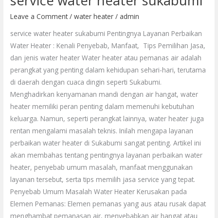
service water heater sukabumi
water
Leave a Comment
/
water heater
/
admin
heater
service water heater sukabumi Pentingnya Layanan Perbaikan
sukabumi
Water Heater : Kenali Penyebab, Manfaat, Tips Pemilihan Jasa,
dan jenis water heater Water heater atau pemanas air adalah
perangkat yang penting dalam kehidupan sehari-hari, terutama
di daerah dengan cuaca dingin seperti Sukabumi.
Menghadirkan kenyamanan mandi dengan air hangat, water
heater memiliki peran penting dalam memenuhi kebutuhan
keluarga. Namun, seperti perangkat lainnya, water heater juga
rentan mengalami masalah teknis. Inilah mengapa layanan
perbaikan water heater di Sukabumi sangat penting. Artikel ini
akan membahas tentang pentingnya layanan perbaikan water
heater, penyebab umum masalah, manfaat menggunakan
layanan tersebut, serta tips memilih jasa service yang tepat.
Penyebab Umum Masalah Water Heater Kerusakan pada
Elemen Pemanas: Elemen pemanas yang aus atau rusak dapat
menghambat pemanasan air, menyebabkan air hangat atau